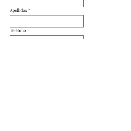
Apellidos
*
Teléfono
Email
*
Número de personas
*
INSCRIBIRSE
www.fiaamallorca.com